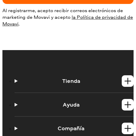
Al registrarme, acepto recibir correos electrónicos de
marketing de Movavi y acepto
la Política de privacidad de
Movavi
.
Tienda
Productos para Windows
Productos para Mac
Ayuda
Tutoriales
Base de conocimiento
Compañía
Portal de aprendizaje