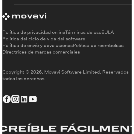
Contactar con asistencia
Información sobre Movavi
Limitaciones de la versión de prueba
Testimonios
Cancelar suscripción
Reseñas en los medios
Reembolso
Por qué elegirnos
Política de privacidad online
Términos de uso
EULA
Para el trabajo
Política del ciclo de vida del software
Política de envío y devoluciones
Política de reembolsos
Directrices de marcas comerciales
Copyright © 2026, Movavi Software Limited. Reservados
todos los derechos.
CREÍBLE FÁCILMEN